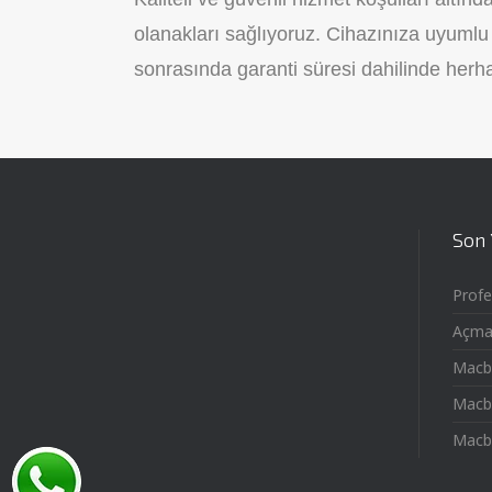
olanakları sağlıyoruz. Cihazınıza uyumlu v
sonrasında garanti süresi dahilinde herha
Son 
Profe
Açma 
Macb
Macb
Macb