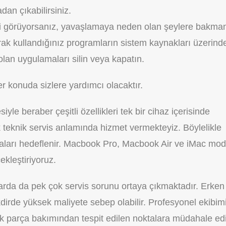
dan çıkabilirsiniz.
li görüyorsanız, yavaşlamaya neden olan şeylere bakma
rarak kullandığınız programların sistem kaynakları üzerind
a olan uygulamaları silin veya kapatın.
er konuda sizlere yardımcı olacaktır.
le beraber çeşitli özellikleri tek bir cihaz içerisinde
 teknik servis anlamında hizmet vermekteyiz. Böylelikle
maları hedeflenir. Macbook Pro, Macbook Air ve iMac mod
ekleştiriyoruz.
larda da pek çok servis sorunu ortaya çıkmaktadır. Erken
dirde yüksek maliyete sebep olabilir. Profesyonel ekibim
 parça bakımından tespit edilen noktalara müdahale edil