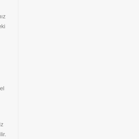
nız
eki
el
iz
ir.