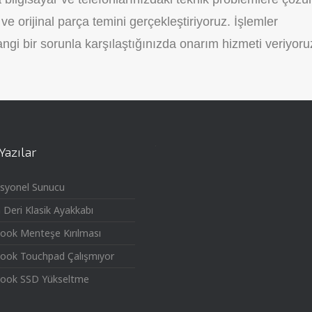
e orijinal parça temini gerçekleştiriyoruz. İşlemler
ngi bir sorunla karşılaştığınızda onarım hizmeti veriyoru
Yazılar
syonel Sunucu
Deri Klasik Ayakkabı
ook Menteşe Kırılması
ook Touchpad Çalışmıyor
ook SSD Yükseltme