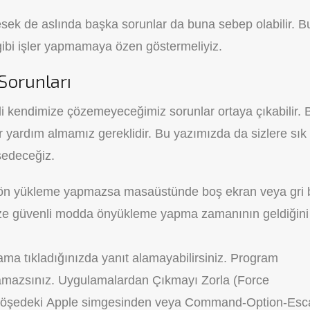
esek de aslında başka sorunlar da buna sebep olabilir. B
gibi işler yapmamaya özen göstermeliyiz.
Sorunları
 kendimize çözemeyeceğimiz sorunlar ortaya çıkabilir. 
r yardım almamız gereklidir. Bu yazımızda da sizlere sık
sedeceğiz.
 ön yükleme yapmazsa masaüstünde boş ekran veya gri b
ize güvenli modda önyükleme yapma zamanının geldiğini
ma tıkladığınızda yanıt alamayabilirsiniz. Program
apamazsınız. Uygulamalardan Çıkmayı Zorla (Force
t köşedeki Apple simgesinden veya Command-Option-Es