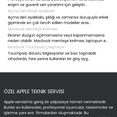
erişim ve güvenli veri yönetimi için geliştiri...
Açma Deri Klasik Ayakkabı
Açma deri ayakkabı, şıklığı ve zamansız duruşuyla erkek
giyiminde en çok tercih edilen modeller aras...
Macbook Menteşe Kırılması
Ekranın düzgün açılmamasına veya kapanmamasına
neden olabilir. Macbook menteşe kırılması, laptopun e...
Macbook Touchpad Çalışmıyor
Touchpad, dizüstü bilgisayarlar ve bazı taşınabilir
cihazlarda, fare yerine kullanılan bir giriş ayg...
ÖZEL APPLE TEKNİK SERVİSİ
Apple servisimiz geniş bir yelpazeye hizmet vermektedir.
Bunlar ev kullanıcıları, profesyonel oyuncular, tasarımcılar ve
işletme yanı sıra firmalardan oluşmaktadır. Bu