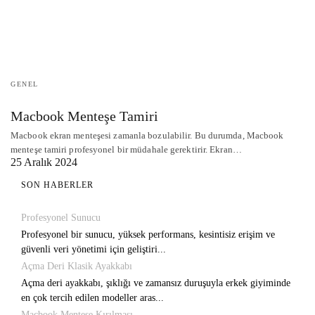
GENEL
Macbook Menteşe Tamiri
Macbook ekran menteşesi zamanla bozulabilir. Bu durumda, Macbook
menteşe tamiri profesyonel bir müdahale gerektirir. Ekran…
25 Aralık 2024
SON HABERLER
Profesyonel Sunucu
Profesyonel bir sunucu, yüksek performans, kesintisiz erişim ve
güvenli veri yönetimi için geliştiri...
Açma Deri Klasik Ayakkabı
Açma deri ayakkabı, şıklığı ve zamansız duruşuyla erkek giyiminde
en çok tercih edilen modeller aras...
Macbook Menteşe Kırılması