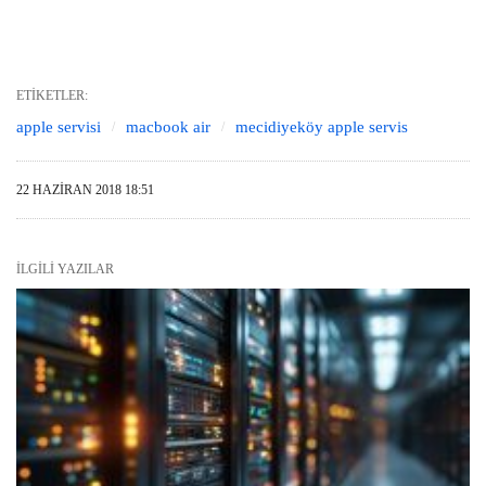
ETIKETLER:
apple servisi
macbook air
mecidiyeköy apple servis
22 HAZIRAN 2018 18:51
İLGILI YAZILAR