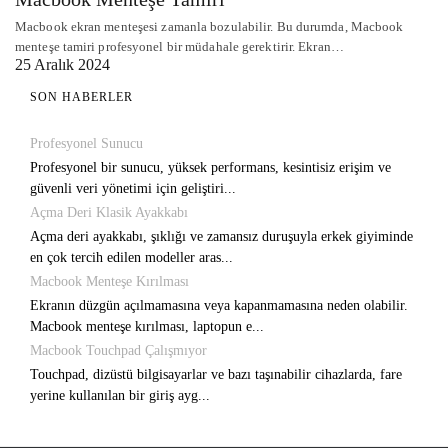
Macbook ekran menteşesi zamanla bozulabilir. Bu durumda, Macbook
menteşe tamiri profesyonel bir müdahale gerektirir. Ekran…
25 Aralık 2024
SON HABERLER
Profesyonel Sunucu
Profesyonel bir sunucu, yüksek performans, kesintisiz erişim ve
güvenli veri yönetimi için geliştiri...
Açma Deri Klasik Ayakkabı
Açma deri ayakkabı, şıklığı ve zamansız duruşuyla erkek giyiminde
en çok tercih edilen modeller aras...
Macbook Menteşe Kırılması
Ekranın düzgün açılmamasına veya kapanmamasına neden olabilir.
Macbook menteşe kırılması, laptopun e...
Macbook Touchpad Çalışmıyor
Touchpad, dizüstü bilgisayarlar ve bazı taşınabilir cihazlarda, fare
yerine kullanılan bir giriş ayg...