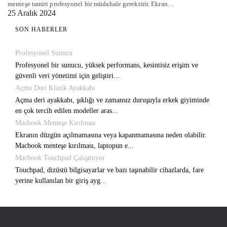
menteşe tamiri profesyonel bir müdahale gerektirir. Ekran…
25 Aralık 2024
SON HABERLER
Profesyonel Sunucu
Profesyonel bir sunucu, yüksek performans, kesintisiz erişim ve
güvenli veri yönetimi için geliştiri...
Açma Deri Klasik Ayakkabı
Açma deri ayakkabı, şıklığı ve zamansız duruşuyla erkek giyiminde
en çok tercih edilen modeller aras...
Macbook Menteşe Kırılması
Ekranın düzgün açılmamasına veya kapanmamasına neden olabilir.
Macbook menteşe kırılması, laptopun e...
Macbook Touchpad Çalışmıyor
Touchpad, dizüstü bilgisayarlar ve bazı taşınabilir cihazlarda, fare
yerine kullanılan bir giriş ayg...